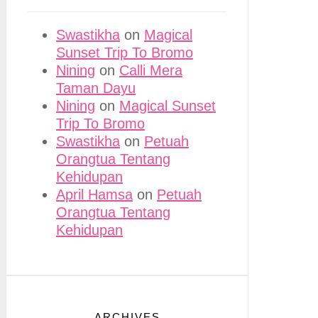
Swastikha
on
Magical
Sunset Trip To Bromo
Nining
on
Calli Mera
Taman Dayu
Nining
on
Magical Sunset
Trip To Bromo
Swastikha
on
Petuah
Orangtua Tentang
Kehidupan
April Hamsa
on
Petuah
Orangtua Tentang
Kehidupan
ARCHIVES