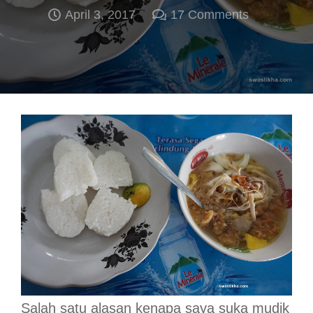
April 3, 2017
17
Comments
Salah satu alasan kenapa saya suka mudik