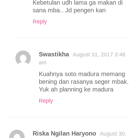
Kebetulan udh lama ga makan di
sana mba.. Jd pengen kan
Reply
Swastikha
August 31, 2017 3:48
am
Kuahnya soto madura memang
bening dan rasanya seger mbak.
Yuk ah planning ke madura
Reply
Riska Ngilan Haryono
August 30,