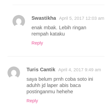
Swastikha
April 5, 2017 12:03 am
enak mbak. Lebih ringan
rempah kataku
Reply
Turis Cantik
April 4, 2017 9:49 am
saya belum prnh coba soto ini
aduhh jd laper abis baca
postinganmu hehehe
Reply