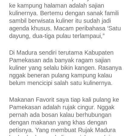
ke kampung halaman adalah sajian
kulinernya. Bertemu dengan sanak famili
sambil berwisata kuliner itu sudah jadi
agenda khusus. Macam peribahasa ‘Satu
dayung, dua-tiga pulau terlampaui,”
Di Madura sendiri terutama Kabupaten
Pamekasan ada banyak ragam sajian
kuliner yang selalu bikin kangen. Rasanya
nggak beneran pulang kampung kalau
belum mencicipi salah satu kulinernya.
Makanan Favorit saya tiap kali pulang ke
Pamekasan adalah rujak cingur. Nggak
pernah ada bosan kalau berhubungan
dengan makanan yang khas dengan
petisnya. Yang membuat Rujak Madura