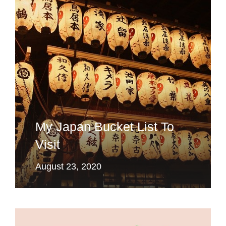
My Japan Bucket List To
Visit
August 23, 2020