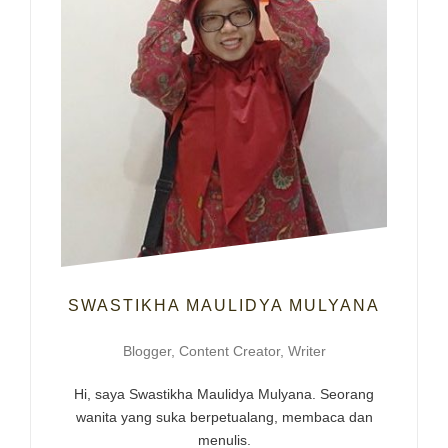
SWASTIKHA MAULIDYA MULYANA
Blogger, Content Creator, Writer
Hi, saya Swastikha Maulidya Mulyana. Seorang
wanita yang suka berpetualang, membaca dan
menulis.