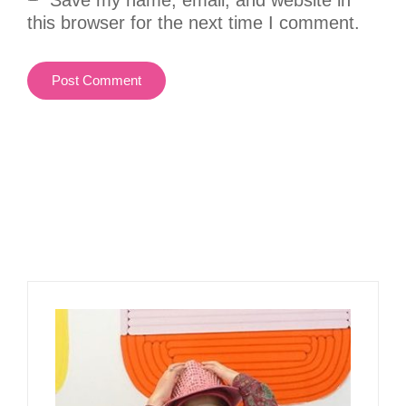
Save my name, email, and website in
this browser for the next time I comment.
Post Comment