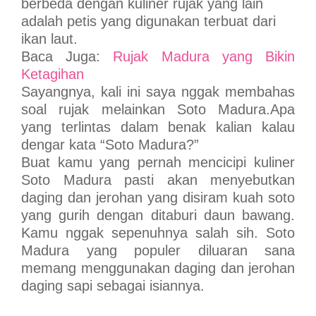
berbeda dengan kuliner rujak yang lain
adalah petis yang digunakan terbuat dari
ikan laut.
Baca Juga:
Rujak Madura yang Bikin
Ketagihan
Sayangnya, kali ini saya nggak membahas
soal rujak melainkan Soto Madura.
Apa
yang terlintas dalam benak kalian kalau
dengar kata “Soto Madura?”
Buat kamu yang pernah mencicipi kuliner
Soto Madura pasti akan menyebutkan
daging dan jerohan yang disiram kuah soto
yang gurih dengan ditaburi daun bawang.
Kamu nggak sepenuhnya salah sih. Soto
Madura yang populer diluaran sana
memang menggunakan daging dan jerohan
daging sapi sebagai isiannya.