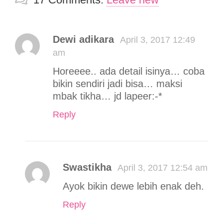
Dewi adikara
April 3, 2017 12:49
am
Horeeee.. ada detail isinya… coba
bikin sendiri jadi bisa… maksi
mbak tikha… jd lapeer:-*
Reply
Swastikha
April 3, 2017 12:54 am
Ayok bikin dewe lebih enak deh.
Reply