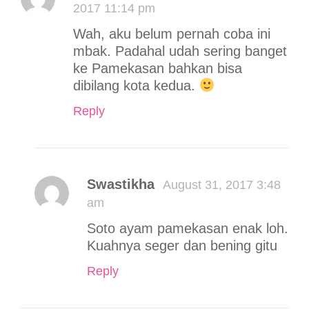
2017 11:14 pm
Wah, aku belum pernah coba ini
mbak. Padahal udah sering banget
ke Pamekasan bahkan bisa
dibilang kota kedua.
Reply
Swastikha
August 31, 2017 3:48
am
Soto ayam pamekasan enak loh.
Kuahnya seger dan bening gitu
Reply