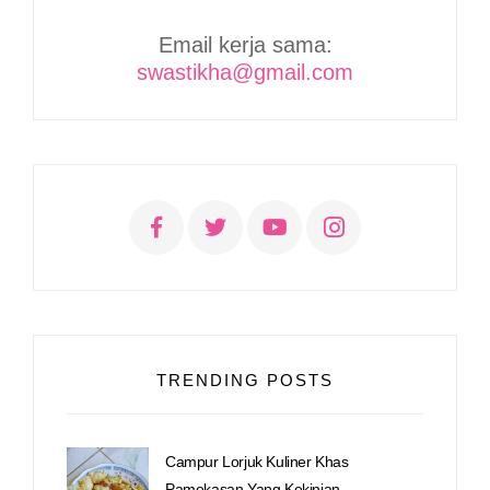
Email kerja sama:
swastikha@gmail.com
TRENDING POSTS
Campur Lorjuk Kuliner Khas
Pamekasan Yang Kekinian