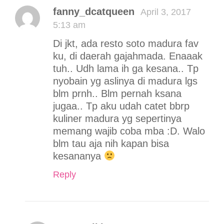
fanny_dcatqueen
April 3, 2017
5:13 am
Di jkt, ada resto soto madura fav
ku, di daerah gajahmada. Enaaak
tuh.. Udh lama ih ga kesana.. Tp
nyobain yg aslinya di madura lgs
blm prnh.. Blm pernah ksana
jugaa.. Tp aku udah catet bbrp
kuliner madura yg sepertinya
memang wajib coba mba :D. Walo
blm tau aja nih kapan bisa
kesananya
Reply