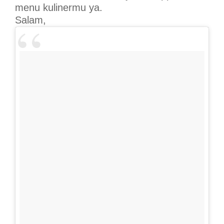
menu kulinermu ya.
Salam,