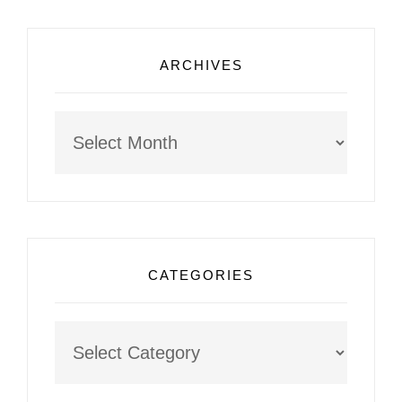
ARCHIVES
Archives
CATEGORIES
Categories