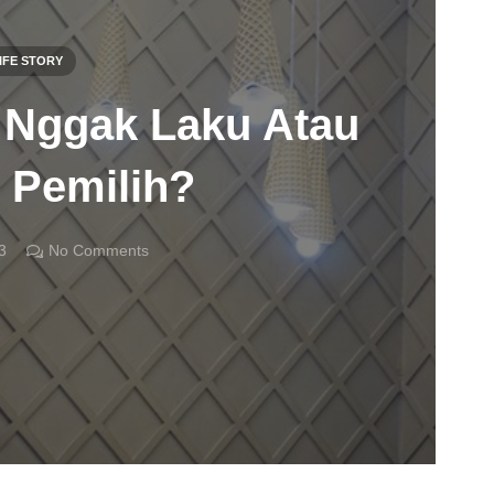
IFE STORY
, Nggak Laku Atau
u Pemilih?
3
No Comments