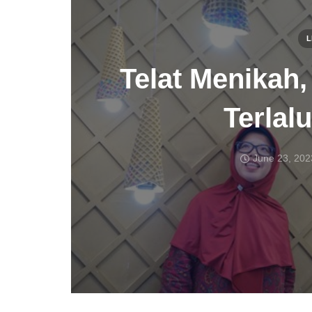
L
Telat Menikah
Terlal
June 23, 202