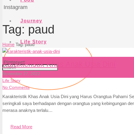
Instagram
Journey
Tag:
paud
Life Story
Home
Tag: paud
Pinterest
Karakteristik Khas Anak Usia Dini
November 27, 2022
Life Story
No Comments
Karakteristik Khas Anak Usia Dini yang Harus Orangtua Pahami 
seringkali saya berhadapan dengan orangtua yang kebingungan de
merasa anaknya terlalu…
Read More