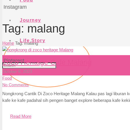
Instagram
Journey
Tag:
malang
Life Story
Home
Tag: malang
Pinterest
Zoco Heritage Cafe Malang
October 6, 2023
Food
No Comments
Nongkrong Cantik Di Zoco Heritage Malang Kalau pas lagi liburan k
kafe ke kafe padahal sih pengen banget explore beberapa kafe ke
Read More