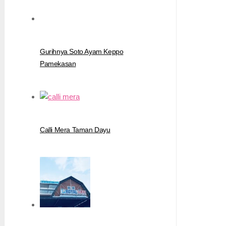
Gurihnya Soto Ayam Keppo
Pamekasan
Calli Mera Taman Dayu