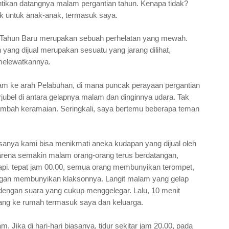
ikan datangnya malam pergantian tahun. Kenapa tidak?
ik untuk anak-anak, termasuk saya.
m Tahun Baru merupakan sebuah perhelatan yang mewah.
ang dijual merupakan sesuatu yang jarang dilihat,
 melewatkannya.
am ke arah Pelabuhan, di mana puncak perayaan pergantian
jubel di antara gelapnya malam dan dinginnya udara. Tak
ambah keramaian. Seringkali, saya bertemu beberapa teman
sanya kami bisa menikmati aneka kudapan yang dijual oleh
rena semakin malam orang-orang terus berdatangan,
api. tepat jam 00.00, semua orang membunyikan terompet,
engan membunyikan klaksonnya. Langit malam yang gelap
ngan suara yang cukup menggelegar. Lalu, 10 menit
ang ke rumah termasuk saya dan keluarga.
. Jika di hari-hari biasanya, tidur sekitar jam 20.00, pada