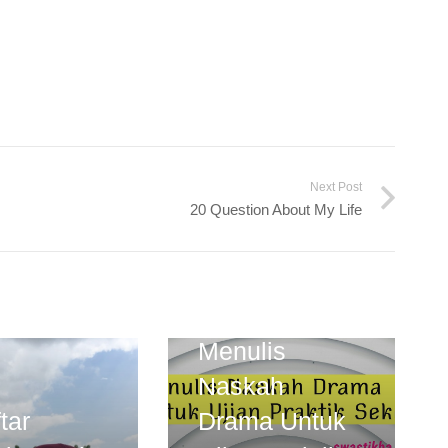
Next Post
20 Question About My Life
Menulis
Naskah
tar
Drama Untuk