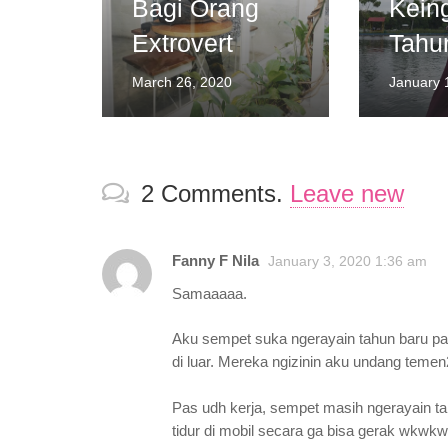
Bagi Orang
Kein
Extrovert
Tahu
March 26, 2020
January 
2
Comments
.
Leave new
Fanny F Nila
January 3, 2020 1:36 am
Samaaaaa.
Aku sempet suka ngerayain tahun baru pas
di luar. Mereka ngizinin aku undang temen2
Pas udh kerja, sempet masih ngerayain t
tidur di mobil secara ga bisa gerak wk