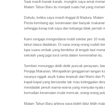
Saat masih kanak-kanak, mungkin saya amat menant
Malam Tahun Baru itu menjadi suatu hal yang menar
Dahulu, ketika saya masih tinggal di Madura. Mala
Pesta kembang api, keramaian dan banyak makanan y
sehingga kerap kali saya dan keluarga tidak pernah
Kami sengaja mengendarai mobil sekitar jam 10 mal
tahun biasa diadakan. Di sana orang-orang sudah ber
lupa suara ombak yang berdebur di tengah laut men
sekolah yang juga turut serta dalam kemeriahan itu.
Sembari menunggu detik-detik puncak perayaan, bia
Penjaja Makanan. Merapatkan genggaman tangan ka
rasanya nggak asyik kalau terpisah dari Mami dan P
kapal-kapal yang bersandar tak mau ketinggalan d
mendadak penuh warna-warna yang menyala-nyala de
kemudian keramaian mulai mencair, orang-orang pul
Malam Tahun Baru artinya saya boleh tidur lebih malam