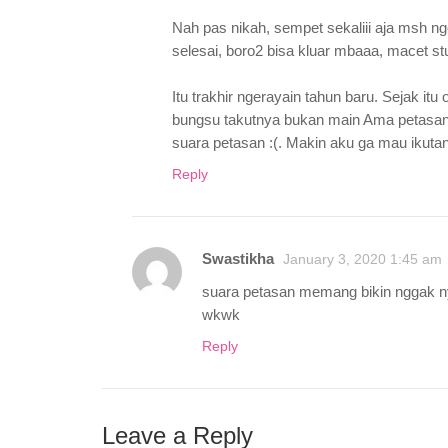
Nah pas nikah, sempet sekaliii aja msh ng
selesai, boro2 bisa kluar mbaaa, macet s
Itu trakhir ngerayain tahun baru. Sejak i
bungsu takutnya bukan main Ama petasan d
suara petasan :(. Makin aku ga mau ikutan 
Reply
Swastikha
January 3, 2020 1:45 am
suara petasan memang bikin nggak n
wkwk
Reply
Leave a Reply