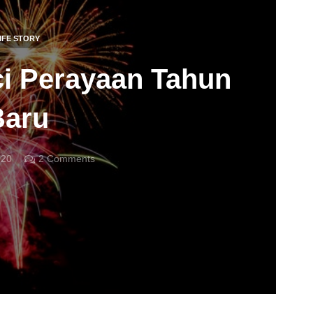
IFE STORY
i Perayaan Tahun
Baru
020
2
Comments