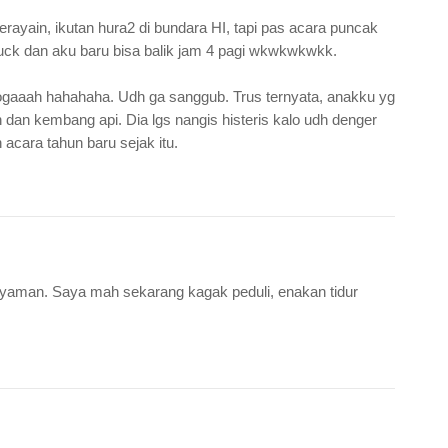
erayain, ikutan hura2 di bundara HI, tapi pas acara puncak
tuck dan aku baru bisa balik jam 4 pagi wkwkwkwkk.
tu ogaaah hahahaha. Udh ga sanggub. Trus ternyata, anakku yg
an kembang api. Dia lgs nangis histeris kalo udh denger
acara tahun baru sejak itu.
yaman. Saya mah sekarang kagak peduli, enakan tidur