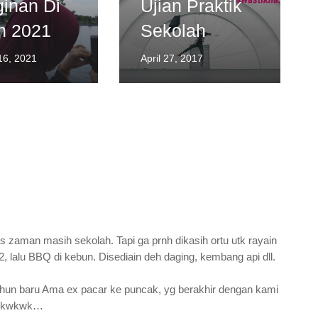
ginan Di
Ujian Praktik
n 2021
Sekolah
16, 2021
April 27, 2017
 zaman masih sekolah. Tapi ga prnh dikasih ortu utk rayain
, lalu BBQ di kebun. Disediain deh daging, kembang api dll.
ahun baru Ama ex pacar ke puncak, yg berakhir dengan kami
wkwkwkwk…