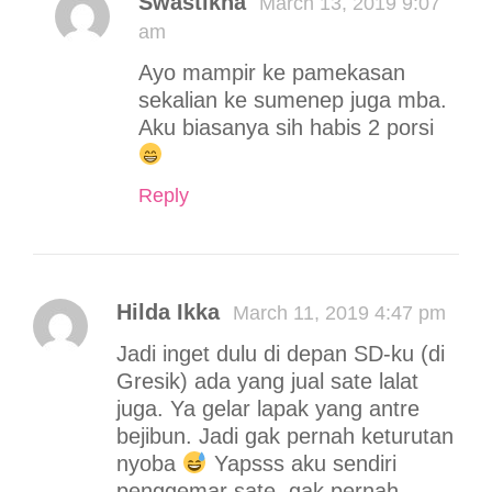
Swastikha
March 13, 2019 9:07
am
Ayo mampir ke pamekasan
sekalian ke sumenep juga mba.
Aku biasanya sih habis 2 porsi
Reply
Hilda Ikka
March 11, 2019 4:47 pm
Jadi inget dulu di depan SD-ku (di
Gresik) ada yang jual sate lalat
juga. Ya gelar lapak yang antre
bejibun. Jadi gak pernah keturutan
nyoba
Yapsss aku sendiri
penggemar sate, gak pernah