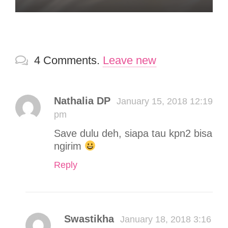
4
Comments
.
Leave new
Nathalia DP
January 15, 2018 12:19
pm
Save dulu deh, siapa tau kpn2 bisa
ngirim
Reply
Swastikha
January 18, 2018 3:16