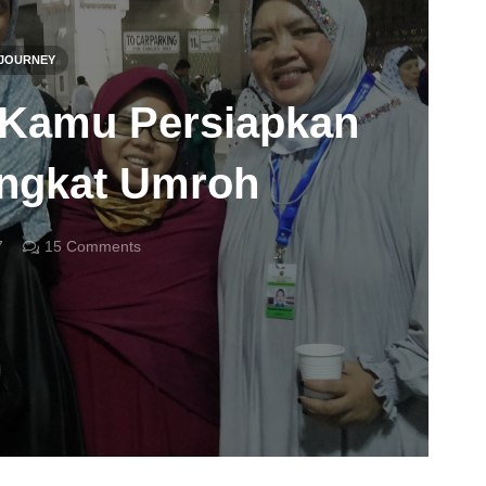
JOURNEY
b Kamu Persiapkan
angkat Umroh
7
15
Comments