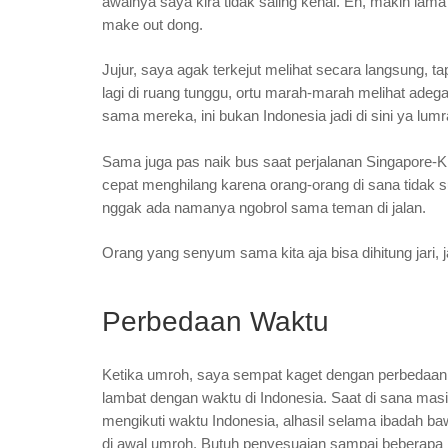
awalnya saya kira tidak saling kenal. Eh, makin lam
make out dong.
Jujur, saya agak terkejut melihat secara langsung, 
lagi di ruang tunggu, ortu marah-marah melihat adeg
sama mereka, ini bukan Indonesia jadi di sini ya lumr
Sama juga pas naik bus saat perjalanan Singapore-KL.
cepat menghilang karena orang-orang di sana tidak s
nggak ada namanya ngobrol sama teman di jalan.
Orang yang senyum sama kita aja bisa dihitung jari, 
Perbedaan Waktu
Ketika umroh, saya sempat kaget dengan perbedaan w
lambat dengan waktu di Indonesia. Saat di sana masih
mengikuti waktu Indonesia, alhasil selama ibadah 
di awal umroh. Butuh penyesuaian sampai beberapa h