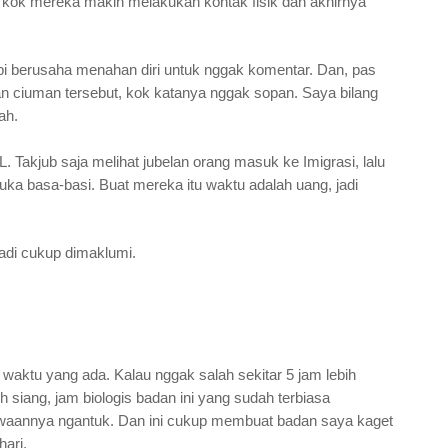
a kok mereka makin melakukan kontak fisik dan akhirnya
tapi berusaha menahan diri untuk nggak komentar. Dan, pas
an ciuman tersebut, kok katanya nggak sopan. Saya bilang
ah.
 Takjub saja melihat jubelan orang masuk ke Imigrasi, lalu
uka basa-basi. Buat mereka itu waktu adalah uang, jadi
jadi cukup dimaklumi.
aktu yang ada. Kalau nggak salah sekitar 5 jam lebih
 siang, jam biologis badan ini yang sudah terbiasa
bawaannya ngantuk. Dan ini cukup membuat badan saya kaget
ari.