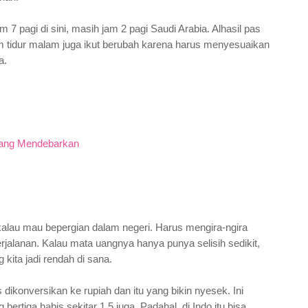
m 7 pagi di sini, masih jam 2 pagi Saudi Arabia. Alhasil pas
jam tidur malam juga ikut berubah karena harus menyesuaikan
a.
yang Mendebarkan
g kalau mau bepergian dalam negeri. Harus mengira-ngira
jalanan. Kalau mata uangnya hanya punya selisih sedikit,
g kita jadi rendah di sana.
dikonversikan ke rupiah dan itu yang bikin nyesek. Ini
rtiga habis sekitar 1,5 juga. Padahal, di Indo itu bisa